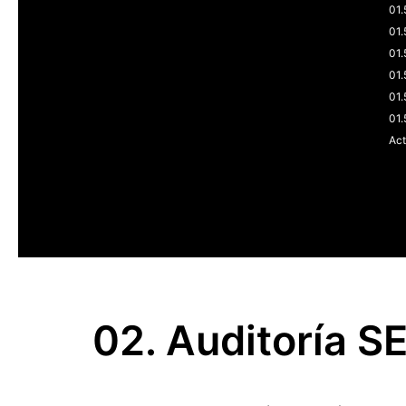
01.
01.
01.
01.
01.
01.
Act
02. Auditoría S