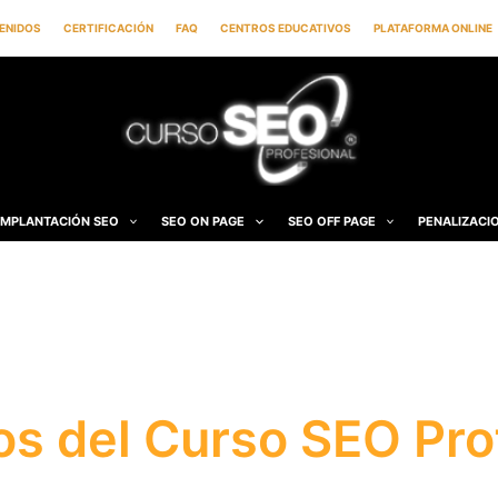
ENIDOS
CERTIFICACIÓN
FAQ
CENTROS EDUCATIVOS
PLATAFORMA ONLINE
IMPLANTACIÓN SEO
SEO ON PAGE
SEO OFF PAGE
PENALIZACI
os del Curso SEO Pro