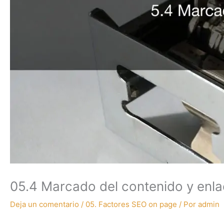
05.4 Marcado del contenido y enla
Deja un comentario
/
05. Factores SEO on page
/ Por
admin