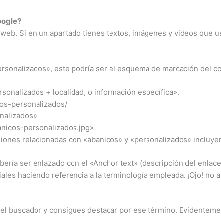
oogle?
io web. Si en un apartado tienes textos, imágenes y videos que 
ersonalizados», este podría ser el esquema de marcación del c
personalizados + localidad, o información específica».
os-personalizados/
onalizados»
anicos-personalizados.jpg»
presiones relacionadas con «abanicos» y «personalizados» inclu
ebería ser enlazado con el «Anchor text» (descripción del enlac
ales haciendo referencia a la terminología empleada. ¡Ojo! no a
 del buscador y consigues destacar por ese término. Evidenteme