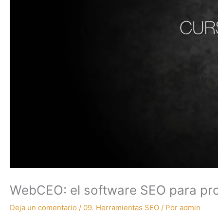
WebCEO: el software SEO para pro
Deja un comentario
/
09. Herramientas SEO
/ Por
admin