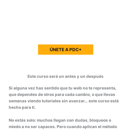
cursos estructurados paso a paso, aplicados a
proyectos reales y con una metodología directa, eficaz
y profesional.
ÚNETE A PDC+
Este curso será un antes y un después
Si alguna vez has sentido que tu web no te representa,
que dependes de otros para cada cambio, o que llevas
semanas viendo tutoriales sin avanzar… este curso está
hecho para ti.
No estás solo:
muchos llegan con dudas, bloqueos o
miedo a no ser capaces. Pero cuando aplican el método