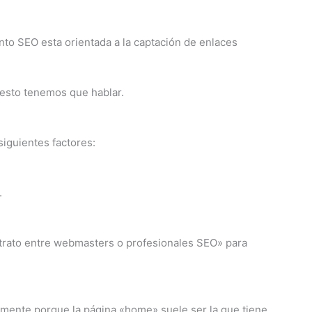
nto SEO esta orientada a la captación de enlaces
 esto tenemos que hablar.
siguientes factores:
.
«trato entre webmasters o profesionales SEO» para
amente porque la página «home» suele ser la que tiene