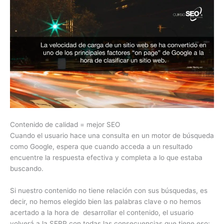
Contenido de calidad = mejor SEO
Cuando el usuario hace una consulta en un motor de búsqueda
como Google, espera que cuando acceda a un resultado
encuentre la respuesta efectiva y completa a lo que estaba
buscando.
Si nuestro contenido no tiene relación con sus búsquedas, es
decir, no hemos elegido bien las palabras clave o no hemos
acertado a la hora de desarrollar el contenido, el usuario
volverá a la SERP con todas las consecuencias que tiene eso: