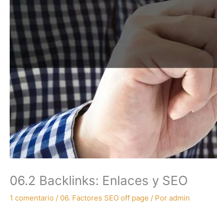
06.2 Backlinks: Enlaces y SEO
1 comentario
/
06. Factores SEO off page
/ Por
admin