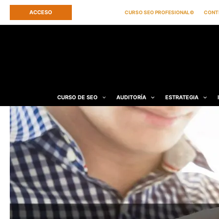
Ir
ACCESO
CURSO SEO PROFESIONAL©
CONT
al
contenido
CURSO DE SEO
AUDITORÍA
ESTRATEGIA