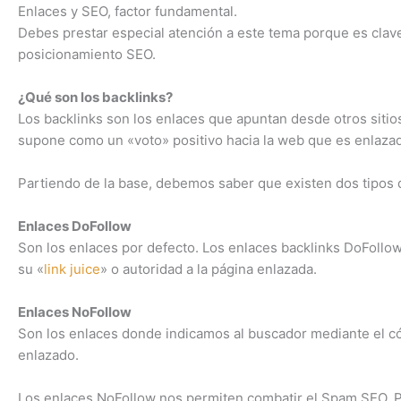
Enlaces y SEO, factor fundamental.
Debes prestar especial atención a este tema porque es clav
posicionamiento SEO.
¿Qué son los backlinks?
Los backlinks son los enlaces que apuntan desde otros siti
supone como un «voto» positivo hacia la web que es enlazad
Partiendo de la base, debemos saber que existen dos tipos
Enlaces DoFollow
Son los enlaces por defecto. Los enlaces backlinks DoFollow
su «
link juice
» o autoridad a la página enlazada.
Enlaces NoFollow
Son los enlaces donde indicamos al buscador mediante el c
enlazado.
Los enlaces NoFollow nos permiten combatir el Spam SEO. Por