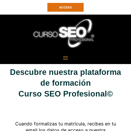
Ir
ACCESO
al
contenido
Descubre nuestra plataforma
de formación
Curso SEO Profesional©
Cuando formalizas tu matrícula, recibes en tu
email los datos de acceso a nuestra