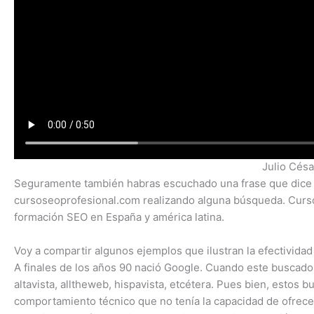
Julio Césa
Seguramente también habras escuchado una frase que dice “
cursoseoprofesional.com realizando alguna búsqueda. Curso 
formación SEO en España y américa latina.
Voy a compartir algunos ejemplos que ilustran la efectividad 
A finales de los años 90 nació Google. Cuando este buscado
altavista, alltheweb, hispavista, etcétera. Pues bien, esto
comportamiento técnico que no tenía la capacidad de ofrece