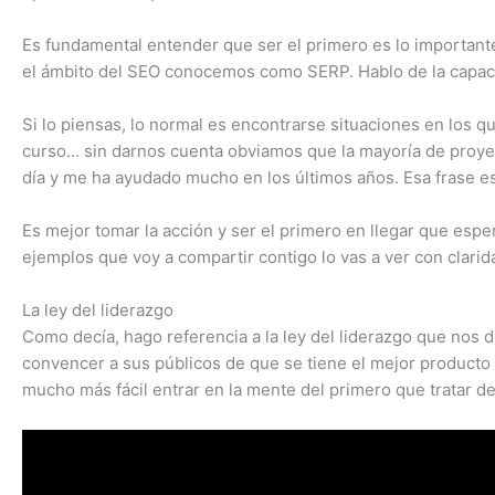
Es fundamental entender que ser el primero es lo important
el ámbito del SEO conocemos como SERP. Hablo de la capacid
Si lo piensas, lo normal es encontrarse situaciones en los 
curso… sin darnos cuenta obviamos que la mayoría de proyec
día y me ha ayudado mucho en los últimos años. Esa frase es
Es mejor tomar la acción y ser el primero en llegar que esp
ejemplos que voy a compartir contigo lo vas a ver con clarid
La ley del liderazgo
Como decía, hago referencia a la ley del liderazgo que nos 
convencer a sus públicos de que se tiene el mejor producto o
mucho más fácil entrar en la mente del primero que tratar d