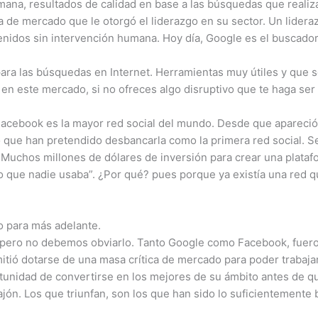
umana, resultados de calidad en base a las búsquedas que reali
a de mercado que le otorgó el liderazgo en su sector. Un lider
enidos sin intervención humana. Hoy día, Google es el buscador
ra las búsquedas en Internet. Herramientas muy útiles y que 
r en este mercado, si no ofreces algo disruptivo que te haga s
s. Facebook es la mayor red social del mundo. Desde que aparec
que han pretendido desbancarla como la primera red social. Se
Muchos millones de dólares de inversión para crear una plataf
 que nadie usaba”. ¿Por qué? pues porque ya existía una red q
o para más adelante.
, pero no debemos obviarlo. Tanto Google como Facebook, fuer
itió dotarse de una masa crítica de mercado para poder trabaja
ortunidad de convertirse en los mejores de su ámbito antes de 
ón. Los que triunfan, son los que han sido lo suficientemente 