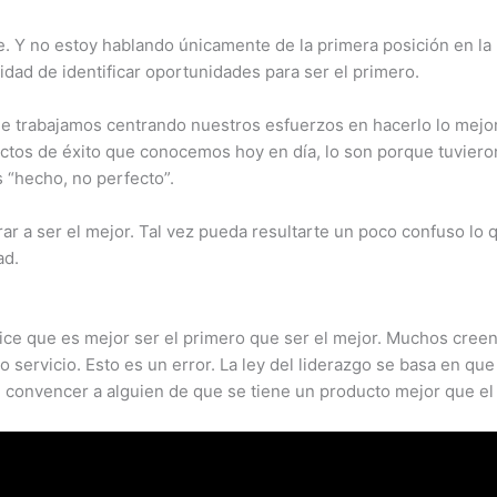
e. Y no estoy hablando únicamente de la primera posición en l
ad de identificar oportunidades para ser el primero.
que trabajamos centrando nuestros esfuerzos en hacerlo lo mejor
tos de éxito que conocemos hoy en día, lo son porque tuvieron 
 “hecho, no perfecto”.
erar a ser el mejor. Tal vez pueda resultarte un poco confuso l
ad.
dice que es mejor ser el primero que ser el mejor. Muchos cree
 servicio. Esto es un error. La ley del liderazgo se basa en que
e convencer a alguien de que se tiene un producto mejor que el 