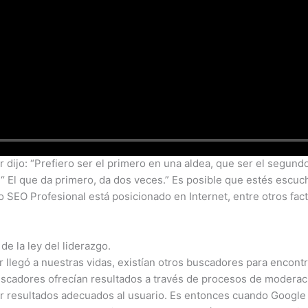
r dijo: “Prefiero ser el primero en una aldea, que ser el segund
 El que da primero, da dos veces.” Es posible que estés escu
SEO Profesional está posicionado en Internet, entre otros fact
de la ley del liderazgo.
r llegó a nuestras vidas, existían otros buscadores para encon
s buscadores ofrecían resultados a través de procesos de modera
r resultados adecuados al usuario. Es entonces cuando Google