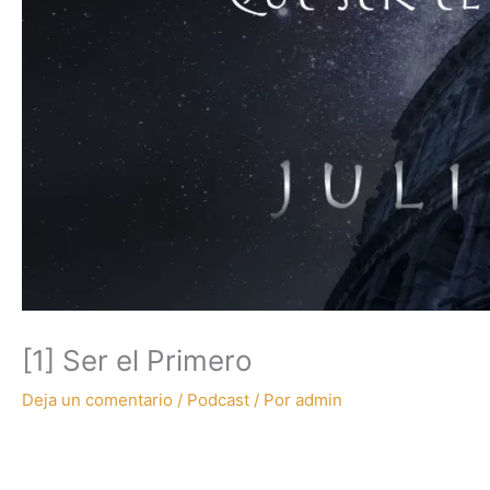
[1] Ser el Primero
Deja un comentario
/
Podcast
/ Por
admin