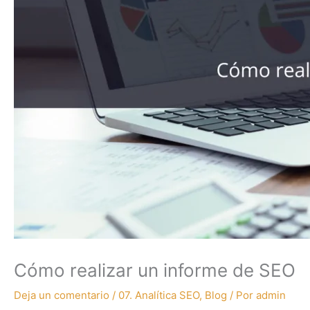
Cómo realizar un informe de SEO
Deja un comentario
/
07. Analítica SEO
,
Blog
/ Por
admin