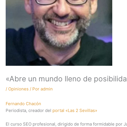
«Abre un mundo lleno de posibilid
/
Opiniones
/ Por
admin
Fernando Chacón
Periodista, creador del
portal «Las 2 Sevillas»
El curso SEO profesional, dirigido de forma formidable por J