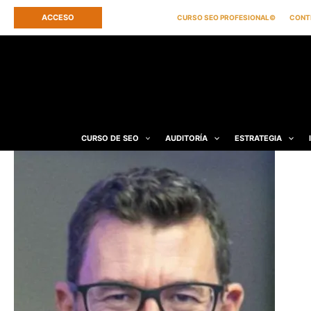
Ir
ACCESO
CURSO SEO PROFESIONAL©
CONT
al
contenido
CURSO DE SEO
AUDITORÍA
ESTRATEGIA