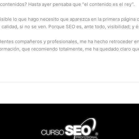
 contenidos? Hasta ayer pensaba que “el contenido es el rey”.
isible lo que hago necesito que aparezca en la primera página 
alidad, si no se ven. Porque SEO es, ante todo, visibilidad; y és
lentes compañeros y profesionales, me ha hecho retroceder en e
a formación, que recomiendo totalmente, me ha quedado claro q