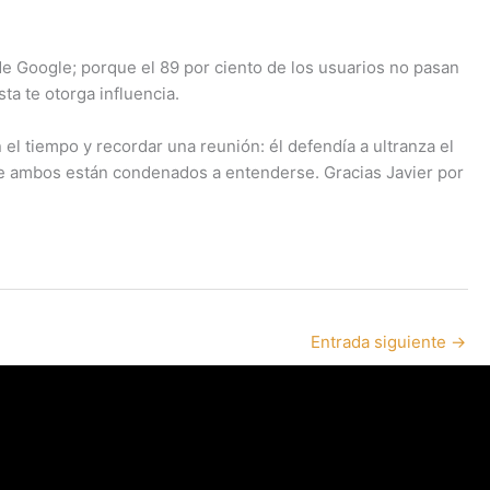
de Google; porque el 89 por ciento de los usuarios no pasan
ta te otorga influencia.
l tiempo y recordar una reunión: él defendía a ultranza el
ue ambos están condenados a entenderse. Gracias Javier por
Entrada siguiente
→