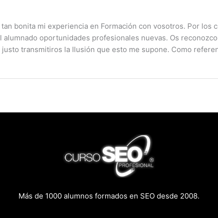
an bonita mi experiencia en Formación con vosotros. Por los co
el alumnado oportunidades profesionales nuevas. Os reconozc
es justo transmitiros la Ilusión que esto me supone. Como refer
Más de 1000 alumnos formados en SEO desde 2008.