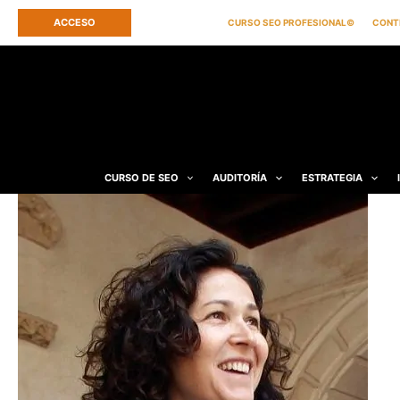
Ir
ACCESO
CURSO SEO PROFESIONAL©
CONT
al
contenido
CURSO DE SEO
AUDITORÍA
ESTRATEGIA