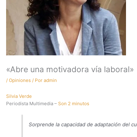
«Abre una motivadora vía laboral»
/
Opiniones
/ Por
admin
Silvia Verde
Periodista Multimedia –
Son 2 minutos
Sorprende la capacidad de adaptación del c