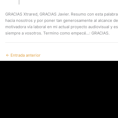
GRACIAS Xtrared, GRACIAS Javier. Resumo con esta palabra t
hacia nosotros y por poner tan generosamente al alcance d
motivadora vía laboral en mi actual proyecto audiovisual y 
siempre a vosotros. Termino como empecé…: GRACIAS.
←
Entrada anterior